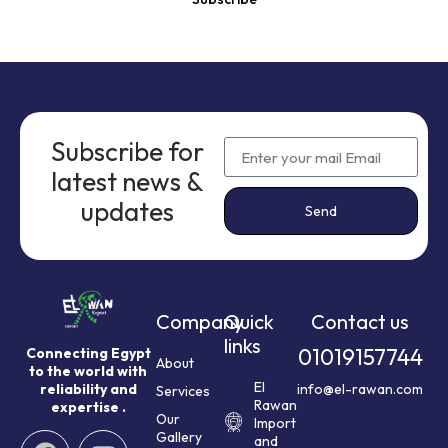
Subscribe for
latest news &
updates
Send
Company
Quick
Contact us
links
01019157744
Connecting Egypt
About
to the world with
El
reliability and
info@el-rawan.com
Services
Rawan
expertise .
Our
Import
Gallery
and