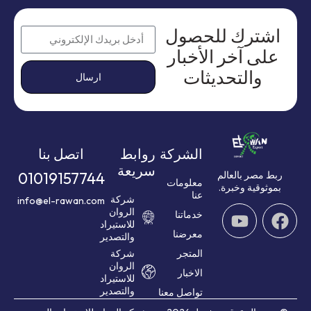
اشترك للحصول
على آخر الأخبار
والتحديثات
ارسال
الشركة
روابط
اتصل بنا
سريعة
01019157744
ربط مصر بالعالم
معلومات
بموثوقية وخبرة.
عنا
شركة
info@el-rawan.com
الروان
خدماتنا
للاستيراد
معرضنا
والتصدير
المتجر
شركة
الروان
الاخبار
للاستيراد
والتصدير
تواصل معنا