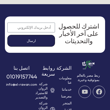
اشترك للحصول
على آخر الأخبار
والتحديثات
ارسال
الشركة
روابط
اتصل بنا
سريعة
01019157744
ربط مصر بالعالم
معلومات
بموثوقية وخبرة.
عنا
شركة
info@el-rawan.com
الروان
خدماتنا
للاستيراد
معرضنا
والتصدير
المتجر
شركة
الروان
الاخبار