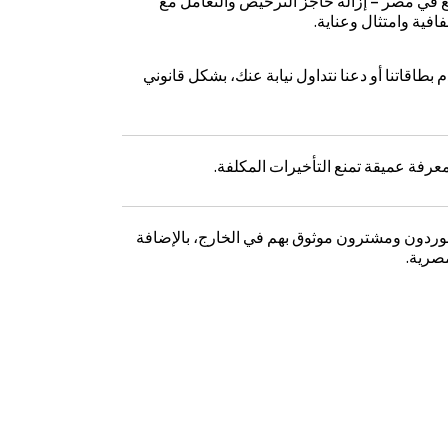
يع في مصر – إزالة حاجز الترخيص والتعامل مع
افية وامتثال وعناية.
بطاقاتنا أو دعنا نتداول نيابة عنك، بشكل قانوني
عرفة عميقة تمنع التأخيرات المكلفة.
موردون ومشترون موثوق بهم في الخارج، بالإضافة
مصرية.