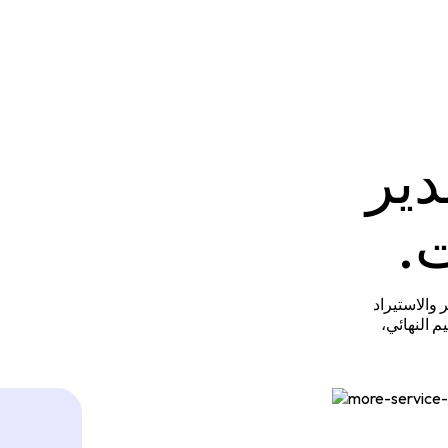
دير
ت.
 والاستيراد
 النهائي،